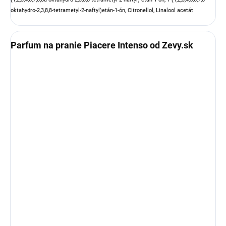
oktahydro-2,3,8,8-tetrametyl-2-naftyl)etán-1-ón, Citronellol, Linalool acetát
Parfum na pranie Piacere Intenso od Zevy.sk