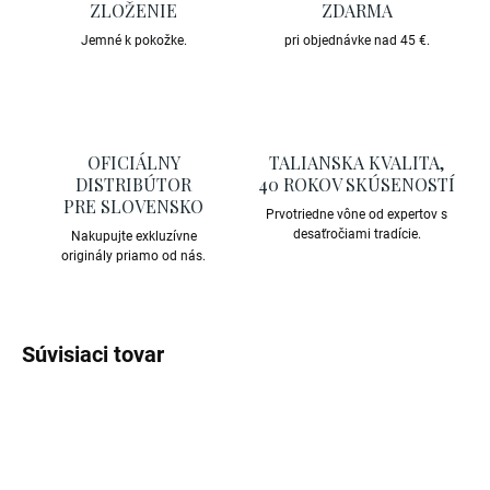
ZLOŽENIE
ZDARMA
Jemné k pokožke.
pri objednávke nad 45 €.
OFICIÁLNY
TALIANSKA KVALITA,
DISTRIBÚTOR
40 ROKOV SKÚSENOSTÍ
PRE SLOVENSKO
Prvotriedne vône od expertov s
desaťročiami tradície.
Nakupujte exkluzívne
originály priamo od nás.
Súvisiaci tovar
Akcia
Bestseller