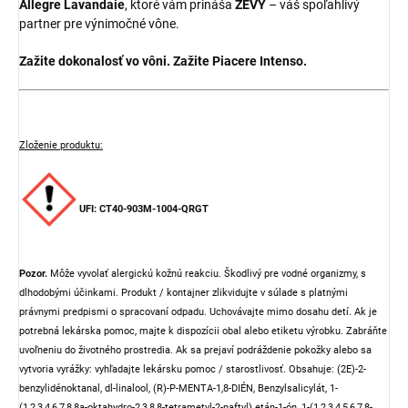
Allegre Lavandaie
, ktoré vám prináša
ZEVY
– váš spoľahlivý
partner pre výnimočné vône.
Zažite dokonalosť vo vôni. Zažite Piacere Intenso.
Zloženie produktu:
UFI: CT40-903M-1004-QRGT
Pozor.
Môže vyvolať alergickú kožnú reakciu. Škodlivý pre vodné organizmy, s
dlhodobými účinkami. Produkt / kontajner zlikvidujte v súlade s platnými
právnymi predpismi o spracovaní odpadu. Uchovávajte mimo dosahu detí. Ak je
potrebná lekárska pomoc, majte k dispozícii obal alebo etiketu výrobku. Zabráňte
uvoľneniu do životného prostredia. Ak sa prejaví podráždenie pokožky alebo sa
vytvoria vyrážky: vyhľadajte lekársku pomoc / starostlivosť. Obsahuje: (2E)-2-
benzylidénoktanal, dl-linalool, (R)-P-MENTA-1,8-DIÉN, Benzylsalicylát, 1-
(1,2,3,4,6,7,8,8a-oktahydro-2,3,8,8-tetrametyl-2-naftyl) etán-1-ón, 1-(1,2,3,4,5,6,7,8-