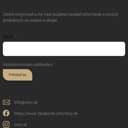
ODOBERAŤ NEWSLETTER
Vložte svoj e-mail a my Vám budeme zasielať informácie o nových
produktoch na našom e-shope.
EMAIL
Vložením e-mailu súhlasíte s
podmienkami ochrany osobných údajov
Prihlásiť sa
KONTAKT
info
@
zevy.sk
https://www.facebook.com/zevy.sk
zevy.sk