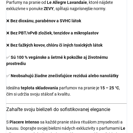
Parfumy na pranie od
Le Allegre Lavandaie
, ktoré nájdete
exkluzívne v ponuke
ZEVY
, spĺňajú najprísnejšie normy.
❌
Bez dioxánu, parabénov a SVHC látok
❌
Bez PBT/vPvB zložiek, tenzidov a mikroplastov
❌
Bez ťažkých kovov, chlóru či iných toxických látok
✅
Sú 100 % vegánske a šetrné k pokožke aj životnému
prostrediu
✅
Neobsahujú žiadne znečisťujúce reziduá alebo nanolátky
Ideálna
teplota skladovania
parfumov na pranie je
15 – 25 °C
,
čím si udržia svoju stálosť a kvalitu.
Zahaľte svoju bielizeň do sofistikovanej elegancie
S
Piacere Intenso
sa každé pranie stáva rituálom zmyselnosti a
luxusu. Doprajte svojej bielizni nádych exkluzivity s parfumami
Le