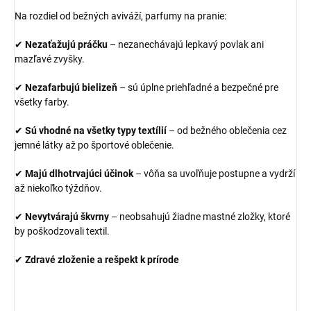
Na rozdiel od bežných aviváží, parfumy na pranie:
✔
Nezaťažujú práčku
– nezanechávajú lepkavý povlak ani
mazľavé zvyšky.
✔
Nezafarbujú bielizeň
– sú úplne priehľadné a bezpečné pre
všetky farby.
✔
Sú vhodné na všetky typy textílií
– od bežného oblečenia cez
jemné látky až po športové oblečenie.
✔
Majú dlhotrvajúci účinok
– vôňa sa uvoľňuje postupne a vydrží
až niekoľko týždňov.
✔
Nevytvárajú škvrny
– neobsahujú žiadne mastné zložky, ktoré
by poškodzovali textil.
✔
Zdravé zloženie a rešpekt k prírode