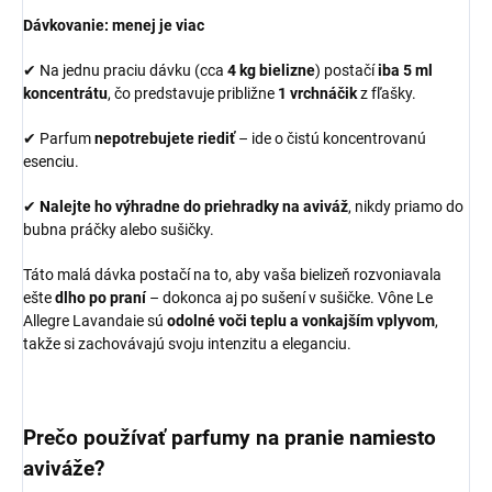
Dávkovanie: menej je viac
✔ Na jednu praciu dávku (cca
4 kg bielizne
) postačí
iba 5 ml
koncentrátu
, čo predstavuje približne
1 vrchnáčik
z fľašky.
✔ Parfum
nepotrebujete riediť
– ide o čistú koncentrovanú
esenciu.
✔
Nalejte ho výhradne do priehradky na aviváž
, nikdy priamo do
bubna práčky alebo sušičky.
Táto malá dávka postačí na to, aby vaša bielizeň rozvoniavala
ešte
dlho po praní
– dokonca aj po sušení v sušičke. Vône Le
Allegre Lavandaie sú
odolné voči teplu a vonkajším vplyvom
,
takže si zachovávajú svoju intenzitu a eleganciu.
Prečo používať parfumy na pranie namiesto
aviváže?