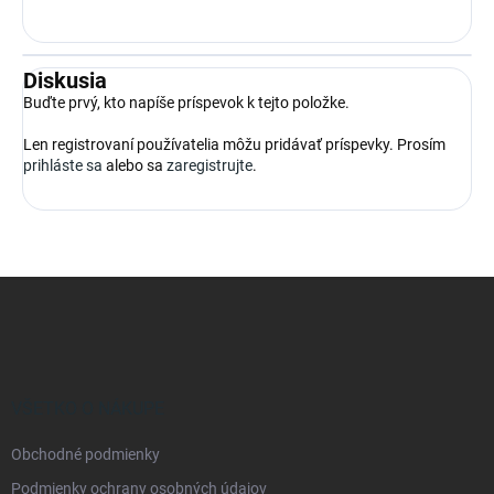
Diskusia
Buďte prvý, kto napíše príspevok k tejto položke.
Len registrovaní používatelia môžu pridávať príspevky. Prosím
prihláste sa
alebo sa
zaregistrujte
.
Z
á
p
ä
t
i
VŠETKO O NÁKUPE
e
Obchodné podmienky
Podmienky ochrany osobných údajov