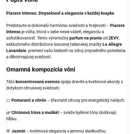
Piacere Intenso: Zmyselnosť a elegancia v každej kvapke
Predstavte si dokonalú harmóniu sviežosti a hrejivosti –
Piacere
Intenso
je vôňa, ktorá v sebe nesie vášeň, eleganciu a
sofistikovanosť. Tento výnimočný
parfum na pranie
od
ZEVY
,
exkluzívneho distribútora luxusnej talianskej značky
Le Allegre
Lavandaie
, premení vašu bielizeň na zdroj zmyselného potešenia
a dlhotrvajúcej sviežosti.
Omamná kompozícia vôní
Táto
koncentrovaná esencia
spája drevité a kvetinové akordy s
dotykom citrusovej sviežosti:
🍊
Pomaranč a citrón
– šťavnaté citrusy pre energetický nádych.
🌿
Citrónová tráva a muškát
– svieže bylinné tóny dodávajú
hĺbku.
🌸
Jazmín
– kvetinová elegancia s jemnou sladkosťou.