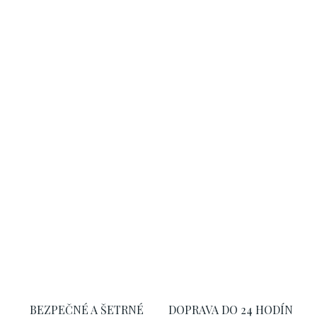
−
+
Pridať do košíka
Citrusy a jazmín sa snúbia s hrejivým
santalovým drevom, vanilkou a pižmom pre
zmyselný dotyk elegancie.
OPÝTAŤ SA
STRÁŽIŤ
BEZPEČNÉ A ŠETRNÉ
DOPRAVA DO 24 HODÍN