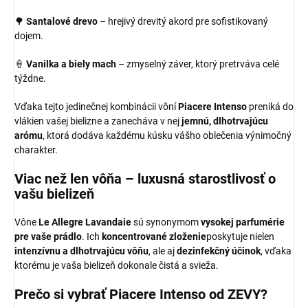
🌳
Santalové drevo
– hrejivý drevitý akord pre sofistikovaný
dojem.
🍦
Vanilka a biely mach
– zmyselný záver, ktorý pretrváva celé
týždne.
Vďaka tejto jedinečnej kombinácii vôní
Piacere Intenso
preniká do
vlákien vašej bielizne a zanecháva v nej
jemnú, dlhotrvajúcu
arómu
, ktorá dodáva každému kúsku vášho oblečenia výnimočný
charakter.
Viac než len vôňa – luxusná starostlivosť o
vašu bielizeň
Vône
Le Allegre Lavandaie
sú synonymom
vysokej parfumérie
pre vaše prádlo
. Ich
koncentrované zloženie
poskytuje nielen
intenzívnu a dlhotrvajúcu vôňu
, ale aj
dezinfekčný účinok
, vďaka
ktorému je vaša bielizeň dokonale čistá a svieža.
Prečo si vybrať
Piacere Intenso
od ZEVY?