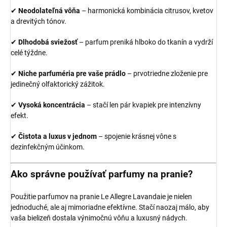
✔
Neodolateľná vôňa
– harmonická kombinácia citrusov, kvetov
a drevitých tónov.
✔
Dlhodobá sviežosť
– parfum preniká hlboko do tkanín a vydrží
celé týždne.
✔
Niche parfuméria pre vaše prádlo
– prvotriedne zloženie pre
jedinečný olfaktorický zážitok.
✔
Vysoká koncentrácia
– stačí len pár kvapiek pre intenzívny
efekt.
✔
Čistota a luxus v jednom
– spojenie krásnej vône s
dezinfekčným účinkom.
Ako správne používať parfumy na pranie?
Použitie parfumov na pranie Le Allegre Lavandaie je nielen
jednoduché, ale aj mimoriadne efektívne. Stačí naozaj málo, aby
vaša bielizeň dostala výnimočnú vôňu a luxusný nádych.