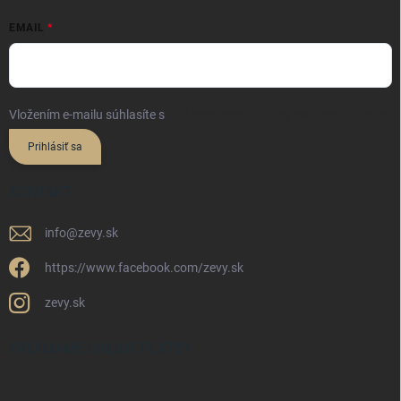
EMAIL
Vložením e-mailu súhlasíte s
podmienkami ochrany osobných údajov
Prihlásiť sa
KONTAKT
info
@
zevy.sk
https://www.facebook.com/zevy.sk
zevy.sk
PRIJÍMAME ONLINE PLATBY