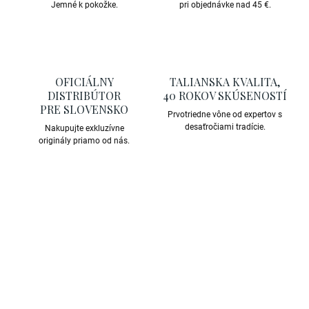
Jemné k pokožke.
pri objednávke nad 45 €.
OFICIÁLNY
TALIANSKA KVALITA,
DISTRIBÚTOR
40 ROKOV SKÚSENOSTÍ
PRE SLOVENSKO
Prvotriedne vône od expertov s
desaťročiami tradície.
Nakupujte exkluzívne
originály priamo od nás.