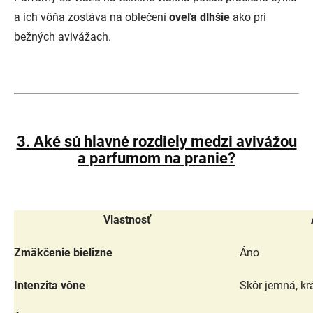
a ich vôňa zostáva na oblečení
oveľa dlhšie
ako pri
bežných avivážach.
3. Aké sú hlavné rozdiely medzi avivážou
a parfumom na pranie?
Vlastnosť
Zmäkčenie bielizne
Áno
Intenzita vône
Skôr jemná, k