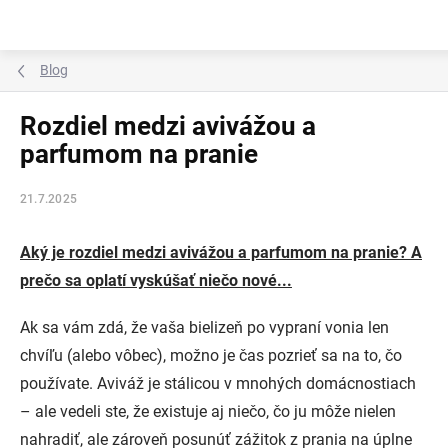
Prejsť
na
obsah
Blog
Rozdiel medzi avivážou a
parfumom na pranie
21.7.2025
Aký je rozdiel medzi avivážou a parfumom na pranie? A
prečo sa oplatí vyskúšať niečo nové...
Ak sa vám zdá, že vaša bielizeň po vypraní vonia len
chvíľu (alebo vôbec), možno je čas pozrieť sa na to, čo
používate. Aviváž je stálicou v mnohých domácnostiach
– ale vedeli ste, že existuje aj niečo, čo ju môže nielen
nahradiť, ale zároveň posunúť zážitok z prania na úplne