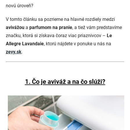
novú úroveň?
V tomto článku sa pozrieme na hlavné rozdiely medzi
avivážou
a
parfumom na pranie
, a tiež vám predstavíme
značku, ktorá si získava čoraz viac priaznivcov –
Le
Allegre Lavandaie
, ktorú nájdete v ponuke u nás na
zevy.sk
.
1. Čo je aviváž a na čo slúži?