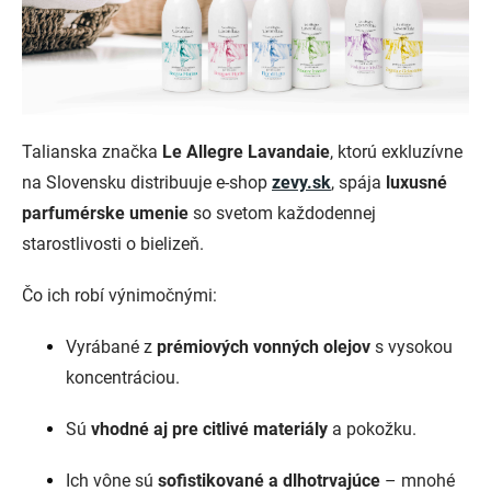
Talianska značka
Le Allegre Lavandaie
, ktorú exkluzívne
na Slovensku distribuuje e-shop
zevy.sk
, spája
luxusné
parfumérske umenie
so svetom každodennej
starostlivosti o bielizeň.
Čo ich robí výnimočnými:
Vyrábané z
prémiových vonných olejov
s vysokou
koncentráciou.
Sú
vhodné aj pre citlivé materiály
a pokožku.
Ich vône sú
sofistikované a dlhotrvajúce
– mnohé