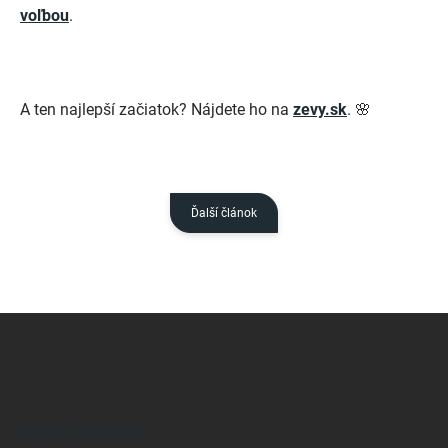
voľbou
.
A ten najlepší začiatok? Nájdete ho na
zevy.sk
. 🌸
Ďalší článok
Z
á
p
ä
t
i
VŠETKO O NÁKUPE