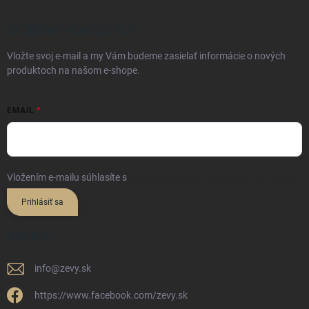
ODOBERAŤ NEWSLETTER
Vložte svoj e-mail a my Vám budeme zasielať informácie o nových
produktoch na našom e-shope.
EMAIL
Vložením e-mailu súhlasíte s
podmienkami ochrany osobných údajov
Prihlásiť sa
KONTAKT
info
@
zevy.sk
https://www.facebook.com/zevy.sk