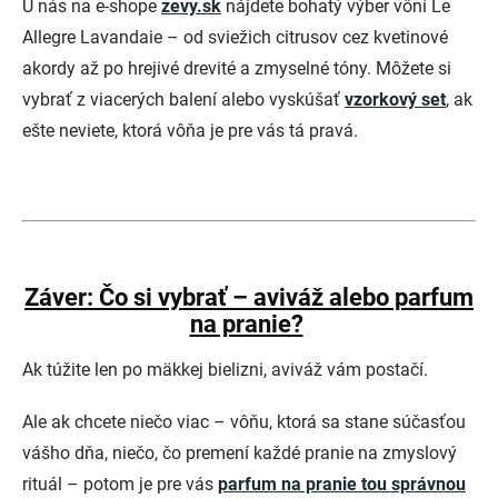
U nás na e-shope
zevy.sk
nájdete bohatý výber vôní Le
Allegre Lavandaie – od sviežich citrusov cez kvetinové
akordy až po hrejivé drevité a zmyselné tóny. Môžete si
vybrať z viacerých balení alebo vyskúšať
vzorkový set
,
ak
ešte neviete, ktorá vôňa je pre vás tá pravá.
Záver: Čo si vybrať – aviváž alebo parfum
na pranie?
Ak túžite len po mäkkej bielizni, aviváž vám postačí.
Ale ak chcete niečo viac – vôňu, ktorá sa stane súčasťou
vášho dňa, niečo, čo premení každé pranie na zmyslový
rituál – potom je pre vás
parfum na pranie tou správnou